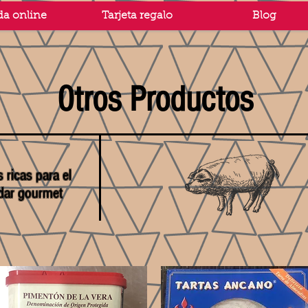
da online
Tarjeta regalo
Blog
0tros Productos
 ricas para el
dar gourmet