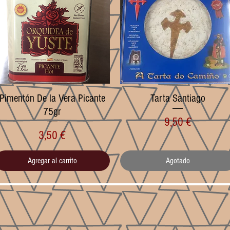
Pimentón De la Vera Picante
Vista rápida
Tarta Santiago
Vista rápida
75gr
Precio
9,50 €
Precio
3,50 €
Agregar al carrito
Agotado