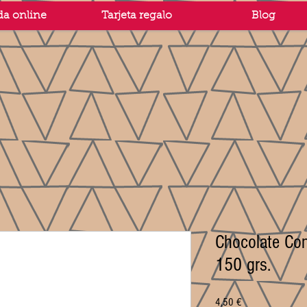
da online
Tarjeta regalo
Blog
Chocolate Co
150 grs.
Precio
4,50 €