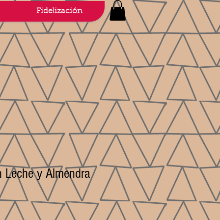
Fidelización
n Leche y Almendra