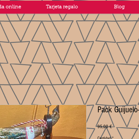
da online
Tarjeta regalo
Blog
Pack Guijuelo
Precio
95,00 €
Cantidad
*