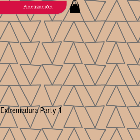
Fidelización
-Extremadura Party 1