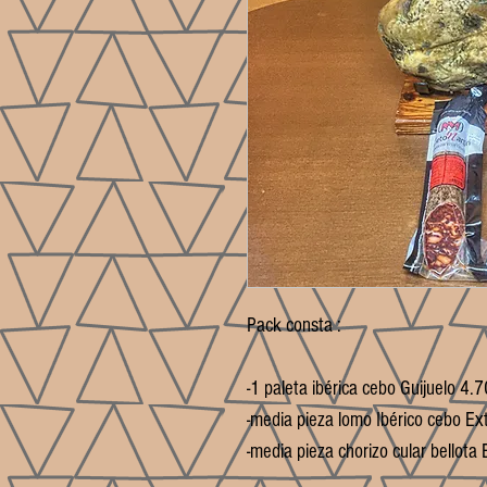
Pack consta :

-1 paleta ibérica cebo Guijuelo 4
-media pieza lomo Ibérico cebo Ex
-media pieza chorizo cular bello