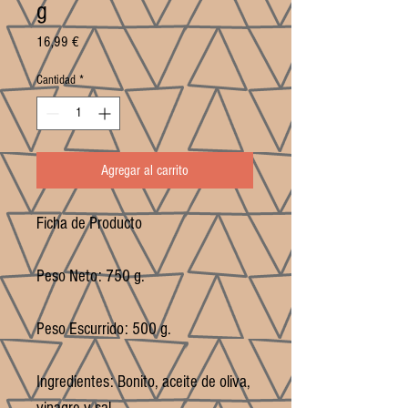
g
Precio
16,99 €
Cantidad
*
Agregar al carrito
Ficha de Producto

Peso Neto: 750 g.

Peso Escurrido: 500 g.

Ingredientes: Bonito, aceite de oliva, 